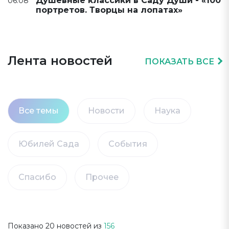
Душевные классики в Саду Души - «100
06.08
портретов. Творцы на лопатах»
Лента новостей
ПОКАЗАТЬ ВСЕ
Все темы
Новости
Наука
Юбилей Сада
События
Спасибо
Прочее
Показано
20
новостей из
156