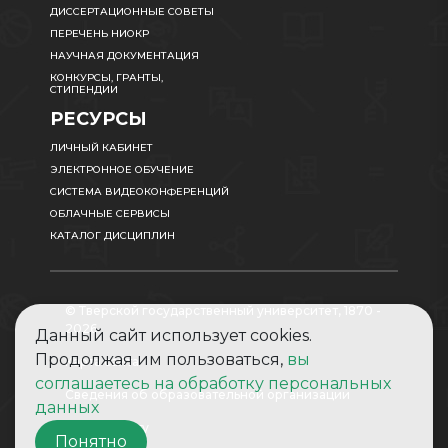
ДИССЕРТАЦИОННЫЕ СОВЕТЫ
ПЕРЕЧЕНЬ НИОКР
НАУЧНАЯ ДОКУМЕНТАЦИЯ
КОНКУРСЫ, ГРАНТЫ,
СТИПЕНДИИ
РЕСУРСЫ
ЛИЧНЫЙ КАБИНЕТ
ЭЛЕКТРОННОЕ ОБУЧЕНИЕ
СИСТЕМА ВИДЕОКОНФЕРЕНЦИЙ
ОБЛАЧНЫЕ СЕРВИСЫ
КАТАЛОГ ДИСЦИПЛИН
© Тверской государственный университет, 1870 -
2026
Данный сайт использует cookies.
Продолжая им пользоваться,
вы
Карта сайта
соглашаетесь на обработку персональных
Сведения об образовательной организации
данных
Абитуриенту
Понятно