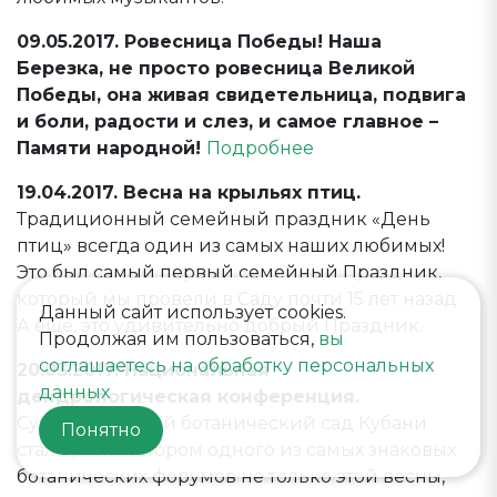
09.05.2017. Ровесница Победы! Наша
Березка, не просто ровесница Великой
Победы, она живая свидетельница, подвига
и боли, радости и слез, и самое главное –
Памяти народной!
Подробнее
19.04.2017. Весна на крыльях птиц.
Традиционный семейный праздник «День
птиц» всегда один из самых наших любимых!
Это был самый первый семейный Праздник,
который мы провели в Саду почти 15 лет назад.
Данный сайт использует cookies.
А еще, это удивительно добрый Праздник.
Продолжая им пользоваться,
вы
соглашаетесь на обработку персональных
20.03.2017. Национальная
данных
дендрологическая конференция.
Субтропический ботанический сад Кубани
Понятно
стал организатором одного из самых знаковых
ботанических форумов не только этой весны,