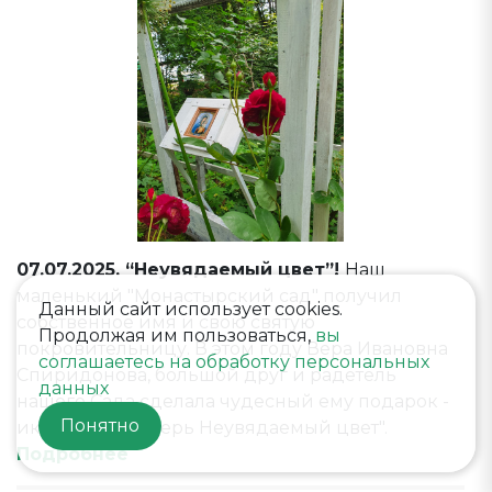
07.07.2025. “Неувядаемый цвет”!
Наш
маленький "Монастырский сад" получил
Данный сайт использует cookies.
собственное имя и свою святую
Продолжая им пользоваться,
вы
покровительницу. В этом году Вера Ивановна
соглашаетесь на обработку персональных
Спиридонова, большой друг и радетель
данных
нашего Сада сделала чудесный ему подарок -
Понятно
икону "Богоматерь Неувядаемый цвет".
Подробнее