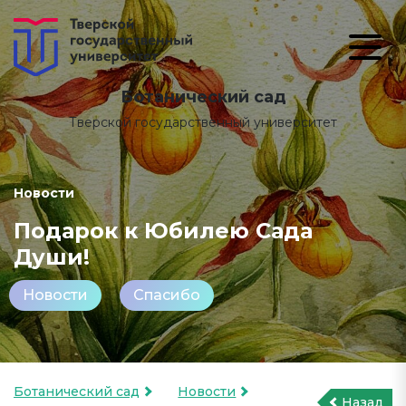
Ботанический сад
Тверской государственный университет
Новости
Подарок к Юбилею Сада
Души!
Новости
Спасибо
Ботанический сад
Новости
Назад