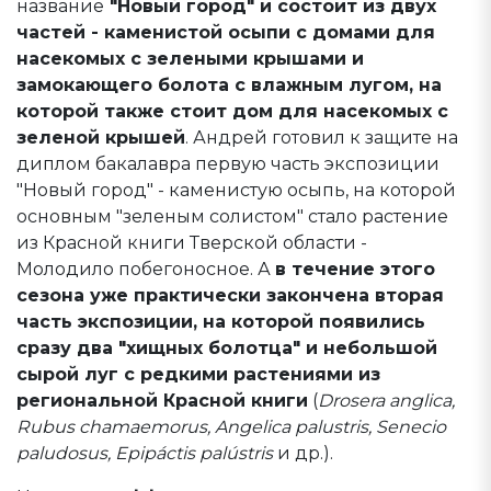
название
"Новый город" и состоит из двух
частей - каменистой осыпи с домами для
насекомых с зелеными крышами и
замокающего болота с влажным лугом, на
которой также стоит дом для насекомых с
зеленой крышей
. Андрей готовил к защите на
диплом бакалавра первую часть экспозиции
"Новый город" - каменистую осыпь, на которой
основным "зеленым солистом" стало растение
из Красной книги Тверской области -
Молодило побегоносное. А
в течение этого
сезона уже практически закончена вторая
часть экспозиции, на которой появились
сразу два "хищных болотца" и небольшой
сырой луг с редкими растениями из
региональной Красной книги
(
Drosera anglica,
Rubus chamaemorus, Angelica palustris, Senecio
paludosus, Epipáctis palústris
и др.).