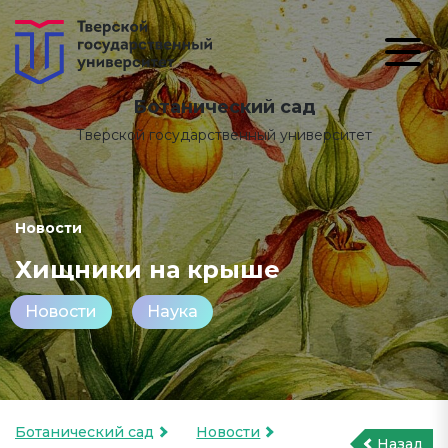
Ботанический сад
Тверской государственный университет
Новости
Хищники на крыше
Новости
Наука
Ботанический сад
Новости
Назад