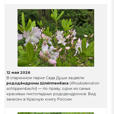
12 мая 2026
В старинном парке Сада Души зацвели
рододе́ндроны Шли́ппенбаха
(
Rhododendron
schlippenbachii
) — по праву, одни из самых
красивых листопадных рододендронов. Вид
занесен в Красную книгу России.