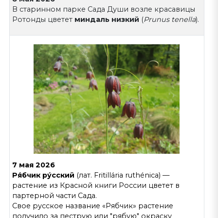
В старинном парке Сада Души возле красавицы
Ротонды цветет
миндаль низкий
(
Prunus tenella
).
7 мая 2026
Ря́бчик ру́сский
(лат. Fritillária ruthénica) —
растение из Красной книги России цветет в
партерной части Сада.
Свое русское название «Рябчик» растение
получило за пеструю или "рябую" окраску