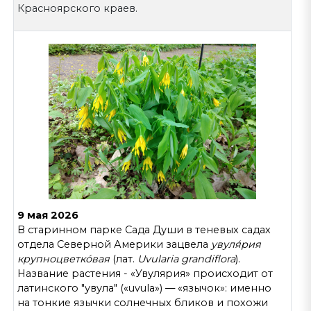
Красноярского краев.
9 мая 2026
В старинном парке Сада Души в теневых садах
отдела Северной Америки зацвела
увуля́рия
крупноцветко́вая
(лат.
Uvularia grandiflora
).
Название растения - «Увулярия» происходит от
латинского "увула" («uvula») — «язычок»: именно
на тонкие язычки солнечных бликов и похожи