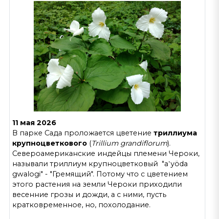
11 мая 2026
В парке Сада проложается цветение
триллиума
крупноцветкового
(
Trillium grandiflorum
).
Североамериканские индейцы племени Чероки,
называли триллиум крупноцветковый "a‛yöda
gwalogi" - "Гремящий". Потому что с цветением
этого растения на земли Чероки приходили
весенние грозы и дожди, а с ними, пусть
кратковременное, но, похолодание.