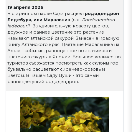
19 апреля 2026
В старинном парке Сада расцвел
рододендрон
Ледебура, или Маральник
(лат.
Rhododendron
ledebourii
)! За удивительную красоту цветов,
дружное и раннее цветение это растение
называют алтайской сакурой. Занесен в Красную
книгу Алтайского края. Цветение Маральника на
Алтае - событие, равноценное по значимости
цветению сакуры в Японии. Большое количество
туристов съезжается посмотреть как склоны гор
буквально расцветают сиренево-розовым
цветом. В нашем Саду Души - это самый
раннецветущий рододендрон.