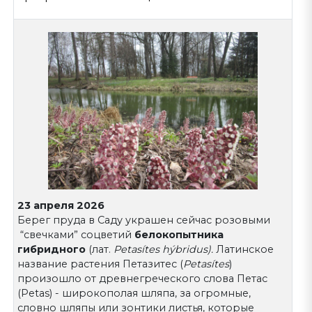
23 апреля 2026
Берег пруда в Саду украшен сейчас розовыми
“свечками” соцветий
белокопытника
гибридного
(лат.
Petasítes hýbridus).
Латинское
название растения Петазитес (
Petasítes
)
произошло от древнегреческого слова Петас
(Petas) - широкополая шляпа, за огромные,
словно шляпы или зонтики листья, которые