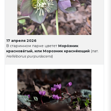
17 апреля 2026
В старинном парке цветет
Моро́зник
краснова́тый, или Морозник красне́ющий
(лат.
Helléborus purpuráscens
)