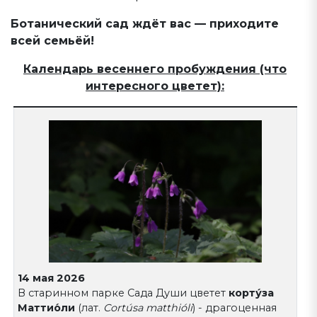
Ботанический сад ждёт вас — приходите
всей семьёй!
Календарь весеннего пробуждения (что
интересного цветет):
14 мая 2026
В старинном парке Сада Души цветет
корту́за
Маттио́ли
(лат.
Cortúsa matthióli
) - драгоценная