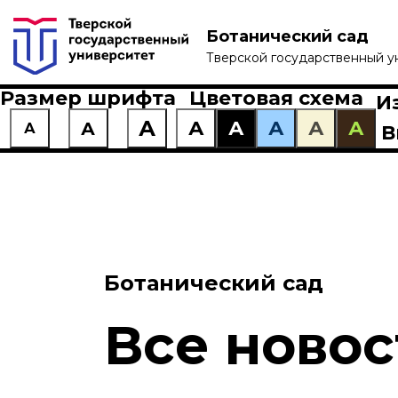
Ботанический сад
Тверской государственный у
Размер шрифта
Цветовая схема
И
А
А
А
А
А
А
А
А
В
Ботанический сад
Все новос