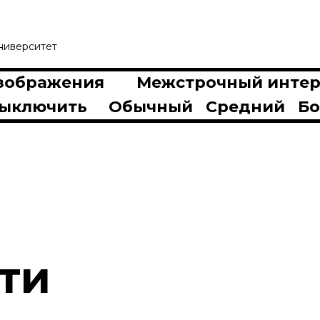
ниверситет
зображения
Межстрочный интер
ыключить
Обычный
Средний
Б
ти